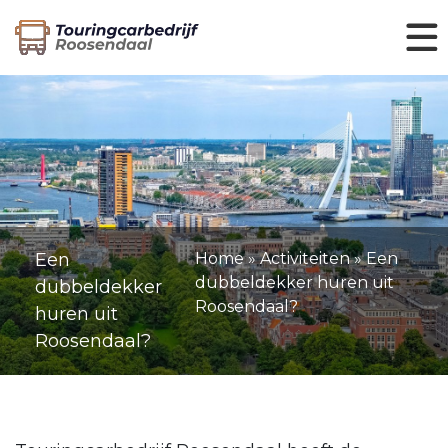
Een
Home
»
Activiteiten
»
Een
dubbeldekker huren uit
dubbeldekker
Roosendaal?
huren uit
Roosendaal?